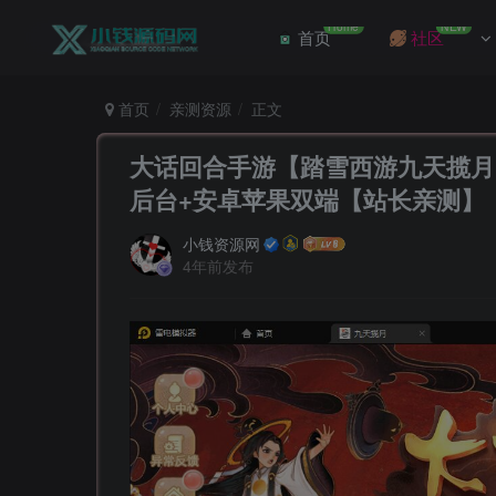
Home
NEW
首页
社区
首页
亲测资源
正文
大话回合手游【踏雪西游九天揽月】
后台+安卓苹果双端【站长亲测】
小钱资源网
4年前发布