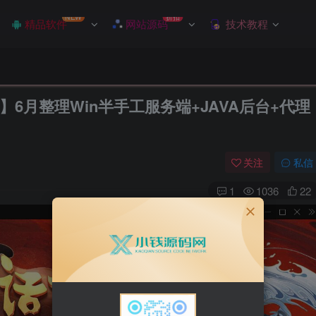
NEW
折扣
精品软件
网站源码
技术教程
6月整理Win半手工服务端+JAVA后台+代理
关注
私信
1
1036
22