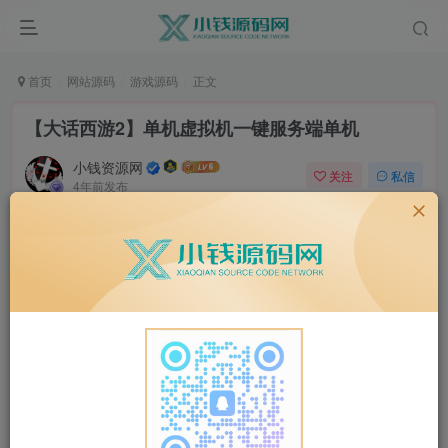
首页
网站源码
游戏源码
正文
【大话西游2】单机虚拟机一键服务端单机
小钱资源网
关注
私信
4年前发布
0
3171
25