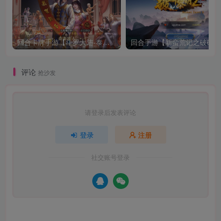
回合卡牌手游【斗罗大陆-泰坦恩明】3月整理Linux手工服务端+运营后台+GM授权后台【站长亲测】
回合
评论
抢沙发
请登录后发表评论
登录
注册
社交账号登录