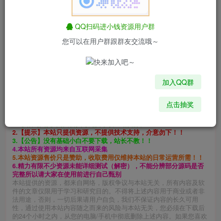
QQ扫码进小钱资源用户群
您可以在用户群跟群友交流哦～
免费资源
【大话西游2】单机虚拟机一键服务端单机
此内容为免费资源，请登录后查看
加入QQ群
登录查看
点击抽奖
©
版权声明
1.【站长推荐】购买会员可免费下载全站资源。
2.【提示】本站只提供资源，不提供技术支持，介意勿下！！
3.【公告】没有基础小白不要下载，站长不教！！
4.本站所有资源均来自互联网采集
5.本站资源售价只是赞助，收取费用仅维持本站的日常运营所需！！
6.精力有限不少资源未能详细测试（解密），不能分辨部分源码是否
完整所以请大家在使用前进行自己甄别
本站提供的资源，都来自网络，版权争议与本站无关，所有内容及软
件的文章仅限用于学习和研究目的。不得将上述内容用于商业或者非
法用途，否则，一切后果请用户自负，我们不保证内容的长久可用
性，通过使用本站内容随之而来的风险与本站无关，您必须在下载后
的24个小时之内，从您的电脑/手机中彻底删除上述内容。如果您喜欢