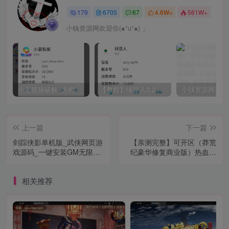
179
6705
67
4.6W+
561W+
小钱资源网欢迎你(●°u°●)​ 」
小蓝视频破解+去梆梆加固教程
【教程】绿巨人3.2破解详细教学
上一篇
下一篇
剑踪侠影单机版_武侠网页游
【亲测完整】可开区（莽荒
戏源码_一键安装GM无限元
纪豪华修复商业版）热血传
宝_带游戏安装视频
奇大型单职业假人陪玩攻城
PK时装翅膀+40G原版画质
相关推荐
补丁