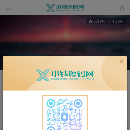
561W+
4.6W+
关注
私信
小钱资源网
19枚徽章
官方发布账号
新疆昌吉州
管理员
超级版主
小钱资源网欢迎你(●°u°●)​ 」