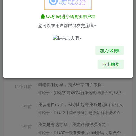
文章
6705
收藏
1
评论
67
版块
27
帖子
179
粉丝
0
QQ扫码进小钱资源用户群
楼主听话，快到碗里来！
您可以在用户群跟群友交流哦～
8个月前
评论于：
D1432 交友盲盒系统PHP开源的盲盒源码
谢谢你的分享，我从中学到了很多！
10个月前
加入QQ群
评论于：
D1437一款渐变卡片html源码 可以做个人转跳页
好东西，学习一下！
点击抽奖
11个月前
评论于：
D1437一款渐变卡片html源码 可以做个人转跳页
谢谢你的分享，我从中学到了很多！
11个月前
评论于：
(独家资源)2024新版运营级橙子直播APP系统源码 直播电商带货APP系统 直播APP系统搭建定制开发
我认清自己了，和你比起来我就是那山顶洞人
1年前
评论于：
D1412【简单亲测】超强站群系统v9.0：最新蜘蛛池优化技术，一键安装，内容无缓存刷新，高效安全
我要是有这才华，我走路都得横着走！
1年前
评论于：
D1437一款渐变卡片html源码 可以做个人转跳页