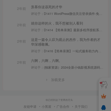
羡慕你这该死的才华
2年前
评论于：
D1411 WordPress微信关注登录插件-免认证-一键登录-适用于个人用户
就你这样的火，我不想被别人看到
2年前
评论于：
D1414 【简单亲测】最新多程序授权系统修复版源码 可卡密兑换/在线购买
这是一篇令人叹为观止的杰作，我为作者的才
2年前
华深感敬佩。
评论于：
D1416【简单亲测】一站式服务助力内容创作者与营销人员高效运营系统 阿呆抖音智能运营系统
六啊，六啊，六啊。
2年前
评论于：
(独家资源）2024全新小钱影视系统源码 PC+H5+APP自适应 明暗双皮肤 苹果CMS系统
加载更多
你已经到达了世界的尽头
友链申请
小黑屋
广告合作
关于我们