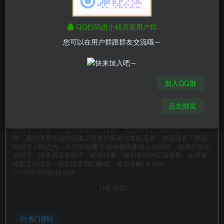
下载地址：
【蓝奏网盘】
QQ扫码进小钱资源用户群
您可以在用户群跟群友交流哦～
©
版权声明
1.【站长推荐】购买会员可免费下载全站资源。
2.【提示】本站只提供资源，不提供技术支持，介意勿下！！
3.【公告】没有基础小白不要下载，站长不教！！
4.本站所有资源均来自互联网采集
加入QQ群
5.本站资源售价只是赞助，收取费用仅维持本站的日常运营所需！！
6.精力有限不少资源未能详细测试（解密），不能分辨部分源码是否
完整所以请大家在使用前进行自己甄别
点击抽奖
本站提供的资源，都来自网络，版权争议与本站无关，所有内容及软
件的文章仅限用于学习和研究目的。不得将上述内容用于商业或者非
法用途，否则，一切后果请用户自负，我们不保证内容的长久可用
性，通过使用本站内容随之而来的风险与本站无关，您必须在下载后
的24个小时之内，从您的电脑/手机中彻底删除上述内容。如果您喜欢
该程序，请支持正版软件，购买注册，得到更好的正版服务。如果有
侵权之处请第一时间联系我们删除。敬请谅解! E-mail：
1101467463@qq.com
THE END
热门源码