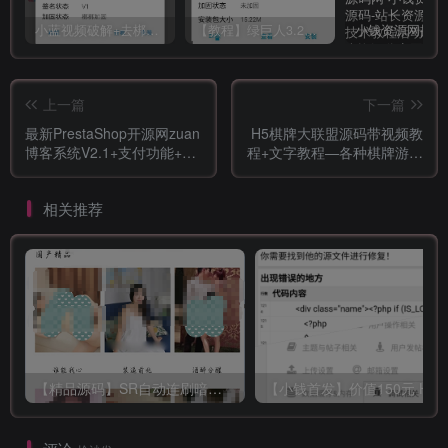
小蓝视频破解+去梆梆加固教程
【教程】绿巨人3.2破解详细教学
上一篇
下一篇
最新PrestaShop开源网zuan
H5棋牌大联盟源码带视频教
博客系统V2.1+支付功能+会
程+文字教程—各种棋牌游戏
员系统
集合
相关推荐
【精品源码】SR自动连刷暗雷lei
【小钱