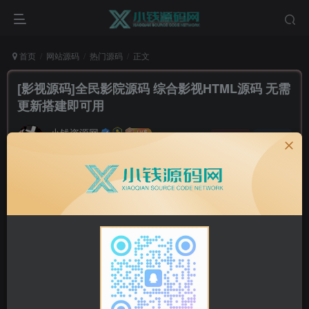
首页
网站源码
热门源码
正文
[影视源码]全民影院源码 综合影视HTML源码 无需
更新搭建即可用
小钱资源网
关注
私信
6年前发布
0
1539
0
一款影视网HTML源码，原理是利用iframe框架对接几个影视
网，一个影视网不行就换下一个。