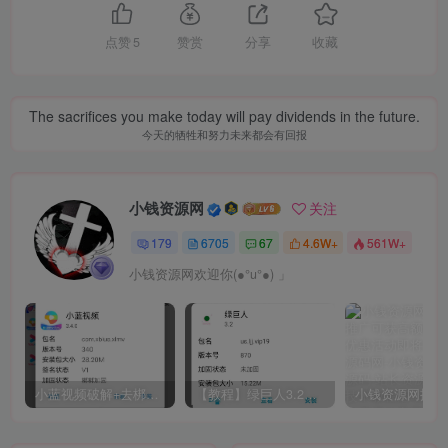
点赞
5
赞赏
分享
收藏
The sacrifices you make today will pay dividends in the future.
今天的牺牲和努力未来都会有回报
小钱资源网
关注
179
6705
67
4.6W+
561W+
小钱资源网欢迎你(●°u°●)​ 」
小蓝视频破解+去梆梆加固教程
【教程】绿巨人3.2破解详细教学