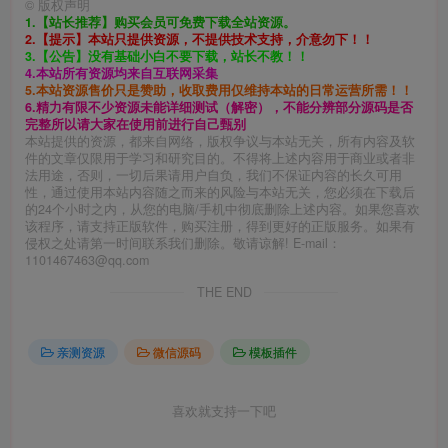
©
版权声明
1.【站长推荐】购买会员可免费下载全站资源。
2.【提示】本站只提供资源，不提供技术支持，介意勿下！！
3.【公告】没有基础小白不要下载，站长不教！！
4.本站所有资源均来自互联网采集
5.本站资源售价只是赞助，收取费用仅维持本站的日常运营所需！！
6.精力有限不少资源未能详细测试（解密），不能分辨部分源码是否
完整所以请大家在使用前进行自己甄别
本站提供的资源，都来自网络，版权争议与本站无关，所有内容及软
件的文章仅限用于学习和研究目的。不得将上述内容用于商业或者非
法用途，否则，一切后果请用户自负，我们不保证内容的长久可用
性，通过使用本站内容随之而来的风险与本站无关，您必须在下载后
的24个小时之内，从您的电脑/手机中彻底删除上述内容。如果您喜欢
该程序，请支持正版软件，购买注册，得到更好的正版服务。如果有
侵权之处请第一时间联系我们删除。敬请谅解! E-mail：
1101467463@qq.com
THE END
亲测资源
微信源码
模板插件
喜欢就支持一下吧