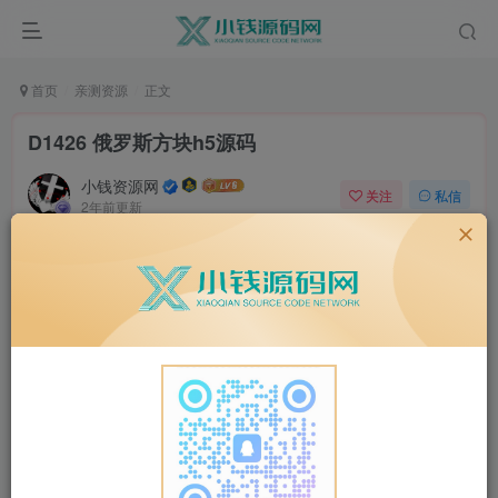
首页
亲测资源
正文
D1426 俄罗斯方块h5源码
小钱资源网
关注
私信
2年前更新
0
50
5
源码介绍：
上传源码至服务器和空间即可使用，源码无后门，
就一天 html 文件，一个两个 css 文件以及一个 js 文件