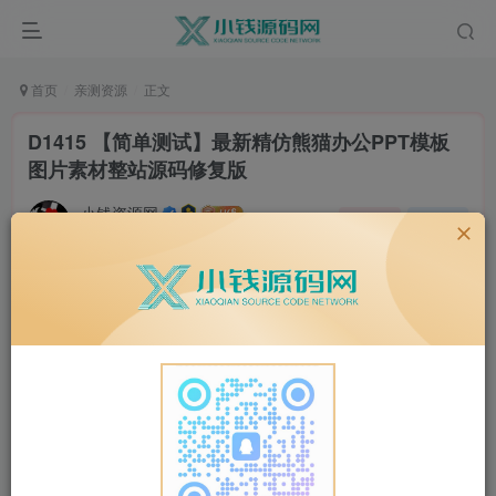
首页
亲测资源
正文
D1415 【简单测试】最新精仿熊猫办公PPT模板
图片素材整站源码修复版
小钱资源网
关注
私信
2年前更新
0
62
14
源码介绍：
最新精仿熊猫办公PPT模板图片素材整站源码修复版+WAP
手机端+会员系统，
该模板是使用最新的帝国cms7.5版本UTF-8开发的。 这是一
个非常高端的ppt模板。