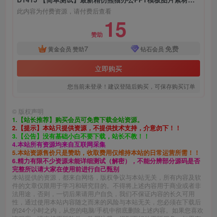
此内容为付费资源，请付费后查看
15
赞助
7
免费
黄金会员
赞助
钻石会员
立即购买
您当前未登录！建议登陆后购买，可保存购买订单
©
版权声明
1.【站长推荐】购买会员可免费下载全站资源。
2.【提示】本站只提供资源，不提供技术支持，介意勿下！！
3.【公告】没有基础小白不要下载，站长不教！！
4.本站所有资源均来自互联网采集
5.本站资源售价只是赞助，收取费用仅维持本站的日常运营所需！！
6.精力有限不少资源未能详细测试（解密），不能分辨部分源码是否
完整所以请大家在使用前进行自己甄别
本站提供的资源，都来自网络，版权争议与本站无关，所有内容及软
件的文章仅限用于学习和研究目的。不得将上述内容用于商业或者非
法用途，否则，一切后果请用户自负，我们不保证内容的长久可用
性，通过使用本站内容随之而来的风险与本站无关，您必须在下载后
的24个小时之内，从您的电脑/手机中彻底删除上述内容。如果您喜欢