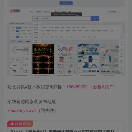
站长群集#技术教程交流Q群：
166489092 （新群&禁广）
小钱资源网永久发布地址
xiaoqianys.xyz
（防失联）
付费资源
D1415 【简单测试】最新精仿熊猫办公PPT模板图片素材整站源码修复版