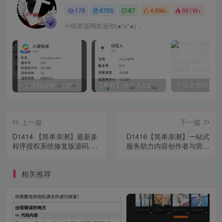
179
6705
67
4.6W+
561W+
小钱资源网欢迎你(●°u°●)​ 」
小蓝视频破解+去梆梆加固教程
【教程】绿巨人3.2破解详细教学
上一篇
下一篇
D1414 【简单亲测】最新多
D1416【简单亲测】一站式
程序授权系统修复版源码 可
服务助力内容创作者与营销
卡密兑换/在线购买
人员高效运营系统 阿呆抖音
智能运营系统
相关推荐