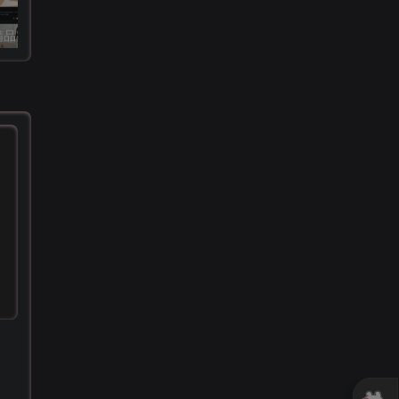
【小钱亲测】精品整站WordPress自适应美女写真网站源码/美图整站源码带数据/安装即可运营
云之道知识付费v1.5.4小程序+前端（含pc付费插件）