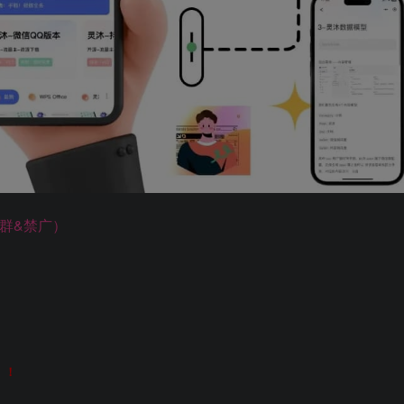
（新群&禁广）
！！