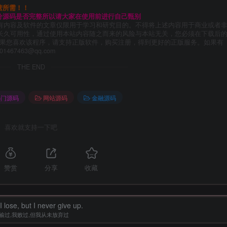
营所需！！
分源码是否完整所以请大家在使用前进行自己甄别
有内容及软件的文章仅限用于学习和研究目的。不得将上述内容用于商业或者
长久可用性，通过使用本站内容随之而来的风险与本站无关，您必须在下载后
如果您喜欢该程序，请支持正版软件，购买注册，得到更好的正版服务。如果有
67463@qq.com
THE END
热门源码
网站源码
金融源码
喜欢就支持一下吧
赞赏
分享
收藏
 I lose, but I never give up.
输过,我败过,但我从未放弃过