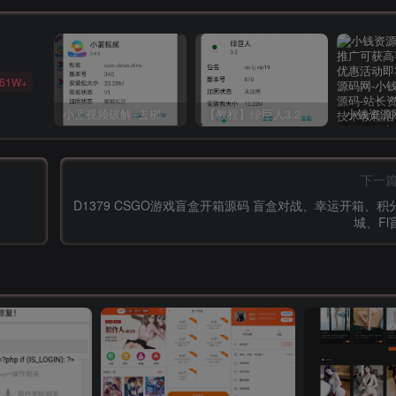
61W+
小蓝视频破解+去梆梆加固教程
【教程】绿巨人3.2破解详细教学
下一
D1379 CSGO游戏盲盒开箱源码 盲盒对战、幸运开箱、积
城、Fl