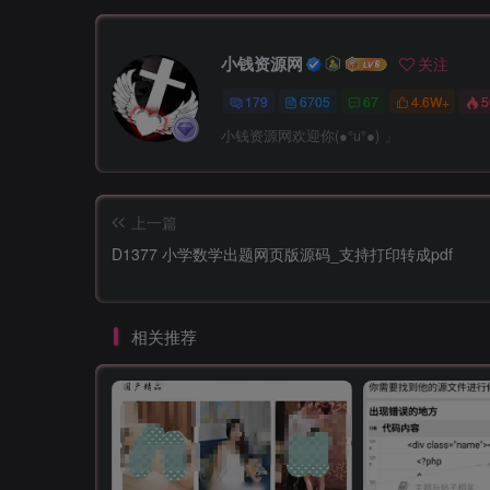
小钱资源网
关注
179
6705
67
4.6W+
5
小钱资源网欢迎你(●°u°●)​ 」
上一篇
D1377 小学数学出题网页版源码_支持打印转成pdf
相关推荐