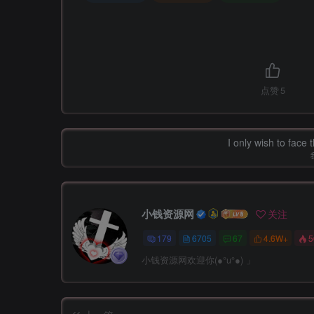
点赞
5
I only wish to face 
小钱资源网
关注
179
6705
67
4.6W+
5
小钱资源网欢迎你(●°u°●)​ 」