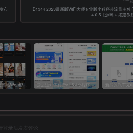
下一
件发布
D1344 2023最新版WiFi大师专业版小程序带流量主独
4.0.5【源码 + 搭建教
【小钱亲测】精品整站WordPress自适应美女写真网站源码/美图整站源码带数据/安装即可运营
云之道知识付费v1.5.4小程序+前端（含pc付费插件）
请登录后发表评论