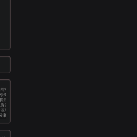
小钱资源网推广计划，推广可获高额奖励（会员优惠活动即将开始）
[精品软件] 乐咔相机V1.00相机功能强大
【发展期会员优惠】功能介绍&需求调查