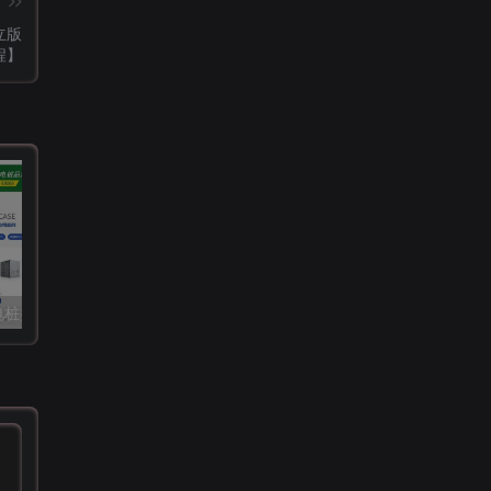
篇
立版
程】
新能源汽车充电桩类网站源码 dedecms织梦模板 (带手机端)
回合卡牌手游【斗罗大陆-泰坦恩明】3月整理Linux手工服务端+运营后台+GM授权后台【站长亲测】