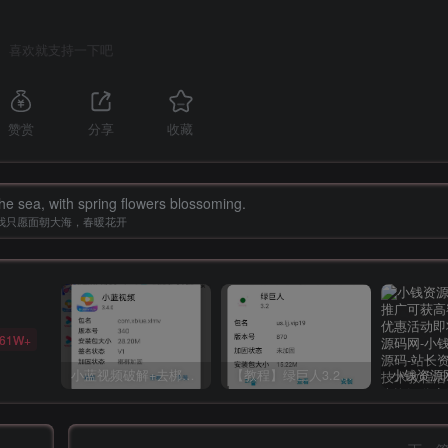
喜欢就支持一下吧
赞赏
分享
收藏
the sea, with spring flowers blossoming.
我只愿面朝大海，春暖花开
61W+
小蓝视频破解+去梆梆加固教程
【教程】绿巨人3.2破解详细教学