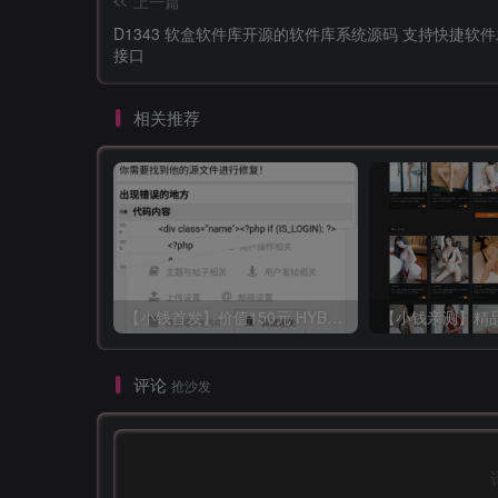
上一篇
D1343 软盒软件库开源的软件库系统源码 支持快捷软
接口
相关推荐
【小钱首发】价值150元 HYBBS模板大牛窝社区ND_mobile手机模板v2.7.2 免授权
评论
抢沙发