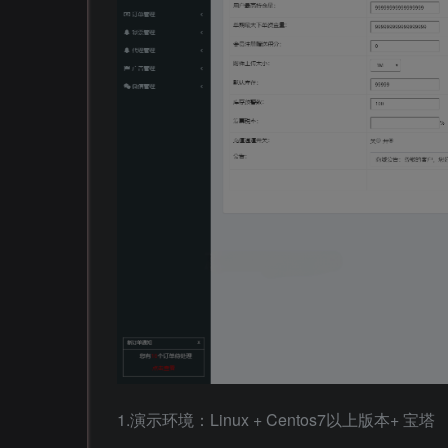
1.演示环境：Linux + Centos7以上版本+ 宝塔