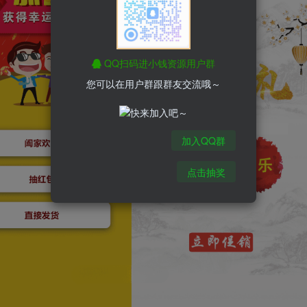
QQ扫码进小钱资源用户群
您可以在用户群跟群友交流哦～
加入QQ群
点击抽奖