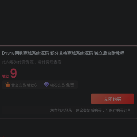
D1318网购商城系统源码 积分兑换商城系统源码 独立后台附教程
此内容为付费资源，请付费后查看
9
赞助
6
免费
黄金会员
赞助
钻石会员
立即购买
您当前未登录！建议登陆后购买，可保存购买订单