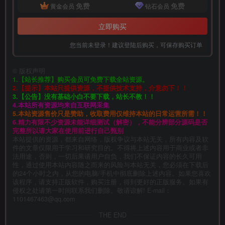
免费
免费
黄金会员
钻石会员
立即购买
您当前未登录！建议登陆后购买，可保存购买订单
©
版权声明
1.【站长推荐】购买会员可免费下载全站资源。
2.【提示】本站只提供资源，不提供技术支持，介意勿下！！
3.【公告】没有基础小白不要下载，站长不教！！
4.本站所有资源均来自互联网采集
5.本站资源售价只是赞助，收取费用仅维持本站的日常运营所需！！
6.精力有限不少资源未能详细测试（解密），不能分辨部分源码是否
完整所以请大家在使用前进行自己甄别
本站提供的资源，都来自网络，版权争议与本站无关，所有内容及软
件的文章仅限用于学习和研究目的。不得将上述内容用于商业或者非
法用途，否则，一切后果请用户自负，我们不保证内容的长久可用
性，通过使用本站内容随之而来的风险与本站无关，您必须在下载后
的24个小时之内，从您的电脑/手机中彻底删除上述内容。如果您喜欢
该程序，请支持正版软件，购买注册，得到更好的正版服务。如果有
侵权之处请第一时间联系我们删除。敬请谅解! E-mail：
1101467463@qq.com
THE END