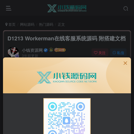
首页
网站源码
热门源码
正文
D1213 Workerman在线客服系统源码 附搭建文档
小钱资源网
关注
私信
3年前更新
0
53
12
源码介绍：
Workerman在线客服系统源码
模块化开发