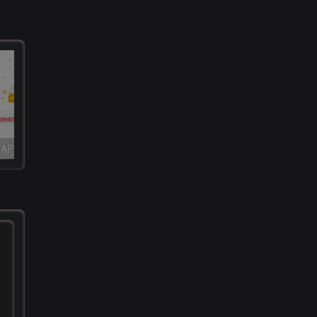
(PC+WAP)网赚APP软件下载类网站源码 APP应用软件官网pbootcms网站模板
(PC+WAP)高等院校学院职业学校类网站源码 政府单位机构协会Pbootcms网站模板