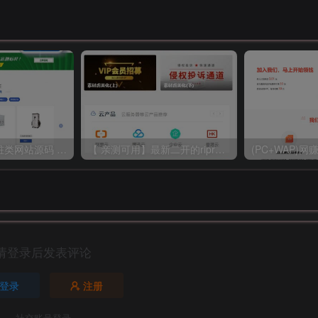
新能源汽车充电桩类网站源码 dedecms织梦模板 (带手机端)
【 亲测可用】最新二开的ripro虎造子主题大气简洁集成后台美化包v1.9
请登录后发表评论
登录
注册
社交账号登录