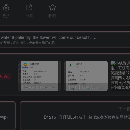
赞赏
分享
收藏
water it patiently, the flower will come out beautifully.
单的梦想，用心浇灌，也能开出绚烂的花
61W+
小蓝视频破解+去梆梆加固教程
【教程】绿巨人3.2破解详细教学
下一
wp-
D1215 【HTML5模板】热门游戏体验宣传网站