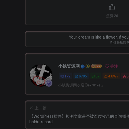
点赞
26
Your dream is like a flower. if you 
即使是最简
小钱资源网
关注
179
6705
67
4.6W+
5
小钱资源网欢迎你(●°u°●)​ 」
上一篇
【WordPress插件】检测文章是否被百度收录的查询插件
baidu-record