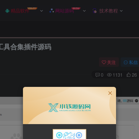
NEW
折扣
精品软件
网站源码
技术教程
EO工具合集插件源码
关注
私信
0
1131
26