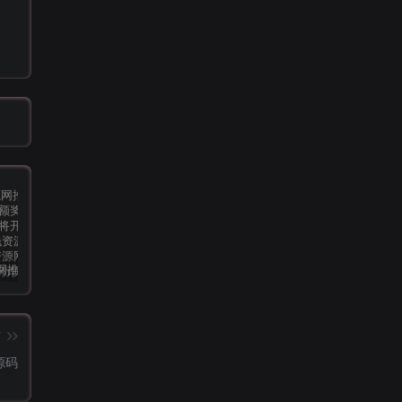
小钱资源网推广计划，推广可获高额奖励（会员优惠活动即将开始）
[精品软件] 乐咔相机V1.00相机功能强大
【发展期会员优惠】功能介绍&需求调查
篇
源码