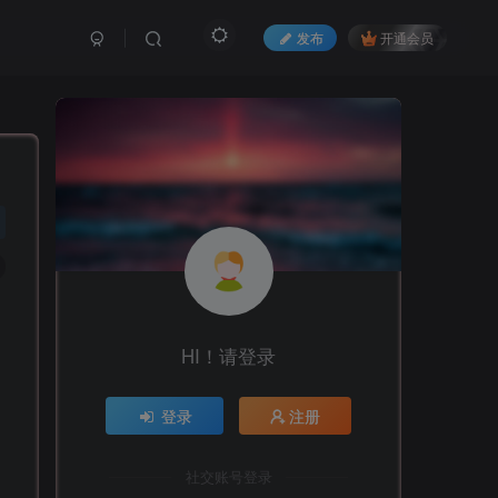
发布
开通会员
HI！请登录
登录
注册
社交账号登录