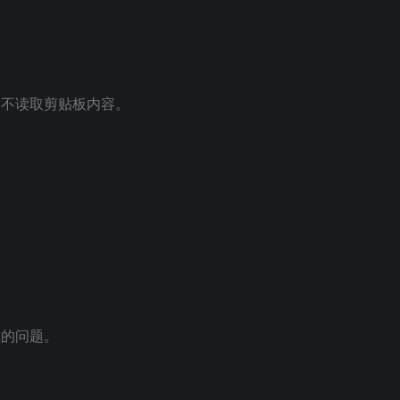
，不读取剪贴板内容。
项的问题。