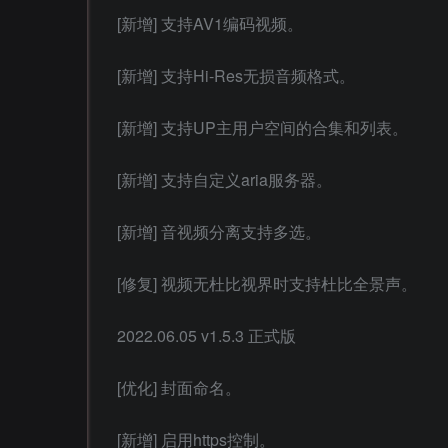
[新增] 支持AV1编码视频。
[新增] 支持Hi-Res无损音频格式。
[新增] 支持UP主用户空间的合集和列表。
[新增] 支持自定义aria服务器。
[新增] 音视频分离支持多选。
[修复] 视频无杜比视界时支持杜比全景声。
2022.06.05 v1.5.3 正式版
[优化] 封面命名。
[新增] 启用https控制。