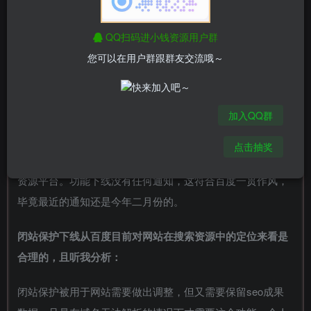
QQ扫码进小钱资源用户群
百度搜索资源平台少了落地页检测、网站体检和闭
您可以在用户群跟群友交流哦～
站保护这三个功能
如上图，如果我没记错的话，这里应该至少还有落地页检
加入QQ群
测、网站体检和闭站保护这三个功能，闭站保护好像是年初
就下线了，只是我一直没注意，但可以确定的是只有网站改
点击抽奖
版功能的状况是在最近才出现的，因为我经常访问百度搜索
资源平台。功能下线没有任何通知，这符合百度一贯作风，
毕竟最近的通知还是今年二月份的。
闭站保护下线从百度目前对网站在搜索资源中的定位来看是
合理的，且听我分析：
闭站保护被用于网站需要做出调整，但又需要保留seo成果