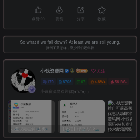
点赞
20
赞赏
分享
收藏
So what if we fall down? At least we are still young.
摔倒了又怎样，至少我们还年轻
小钱资源网
关注
179
6705
67
4.6W+
561W+
小钱资源网欢迎你(●°u°●)​ 」
小蓝视频破解+去梆梆加固教程
【教程】绿巨人3.2破解详细教学