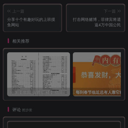
上一篇
下一篇
分享十个有趣好玩的上班摸
打击网络赌博，菲律宾将遣
鱼网站
返4万中国公民
相关推荐
分享【 壮阳 强肾 固精 】功法与药方
每
评论
抢沙发