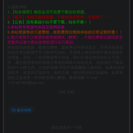
©
版权声明
1.【站长推荐】购买会员可免费下载全站资源。
2.【提示】本站只提供资源，不提供技术支持，介意勿下！！
3.【公告】没有基础小白不要下载，站长不教！！
4.本站所有资源均来自互联网采集
5.本站资源售价只是赞助，收取费用仅维持本站的日常运营所需！！
6.精力有限不少资源未能详细测试（解密），不能分辨部分源码是否
完整所以请大家在使用前进行自己甄别
本站提供的资源，都来自网络，版权争议与本站无关，所有内容及软
件的文章仅限用于学习和研究目的。不得将上述内容用于商业或者非
法用途，否则，一切后果请用户自负，我们不保证内容的长久可用
性，通过使用本站内容随之而来的风险与本站无关，您必须在下载后
的24个小时之内，从您的电脑/手机中彻底删除上述内容。如果您喜欢
该程序，请支持正版软件，购买注册，得到更好的正版服务。如果有
侵权之处请第一时间联系我们删除。敬请谅解! E-mail：
1101467463@qq.com
THE END
娱乐休闲
喜欢就支持一下吧