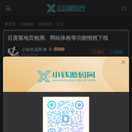
首页
生活服务
娱乐休闲
正文
百度落地页检测、网站体检等功能悄然下线
小钱资源网
关注
私信
4年前发布
0
853
20
最近搜索流量大减，就去百度搜索资源平台看看是不是出了
什么状况，状况倒是没有，不过发现优化与维护下面几个功
能不见了。