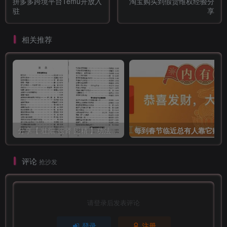
拼多多跨境平台Temu开放入
淘宝购买到假货维权经验分
驻
享
相关推荐
分享【 壮阳 强肾 固精 】功法与药方
每
评论
抢沙发
请登录后发表评论
登录
注册