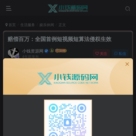
首页
生活服务
娱乐休闲
正文
赔偿百万：全国首例短视频短算法侵权生效
小钱资源网
关注
私信
4年前发布
0
837
7
难怪今年影视号好多人都转型了，原来除了平台打击之外，
还有吃官司的风险。
话说，爱奇艺买了电视剧《老九门》的网络传播权，但其他
平台的用户上传了大量《老九门》的影视片段来吸粉，而平
台方呢睁只眼闭只眼，没有删除，所以爱奇艺直接把对方告
了。被告赔偿爱奇艺公司经济损失100万元，合理费用