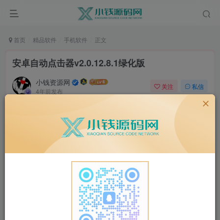
首页
精品软件
手机软件
正文
安卓自动点击器v2.0.12.8.1绿化版
小钱资源网
关注
私信
4年前发布
1
1283
3
软件介绍
这是一款类似于按键精灵的软件，帮你自动点击屏幕，无需
ROOT权限。可以方便添加点击位置，设置点击速度。只支
持Android7.0及以上系统，低版本系统会提示类似“安装包解
析错误”等提示。
软件截图