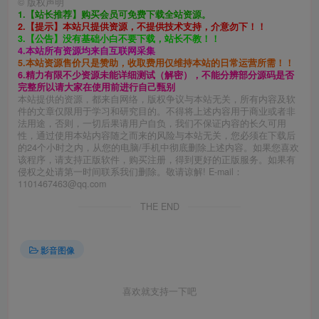
©
版权声明
1.【站长推荐】购买会员可免费下载全站资源。
2.【提示】本站只提供资源，不提供技术支持，介意勿下！！
3.【公告】没有基础小白不要下载，站长不教！！
4.本站所有资源均来自互联网采集
5.本站资源售价只是赞助，收取费用仅维持本站的日常运营所需！！
6.精力有限不少资源未能详细测试（解密），不能分辨部分源码是否
完整所以请大家在使用前进行自己甄别
本站提供的资源，都来自网络，版权争议与本站无关，所有内容及软
件的文章仅限用于学习和研究目的。不得将上述内容用于商业或者非
法用途，否则，一切后果请用户自负，我们不保证内容的长久可用
性，通过使用本站内容随之而来的风险与本站无关，您必须在下载后
的24个小时之内，从您的电脑/手机中彻底删除上述内容。如果您喜欢
该程序，请支持正版软件，购买注册，得到更好的正版服务。如果有
侵权之处请第一时间联系我们删除。敬请谅解! E-mail：
1101467463@qq.com
THE END
影音图像
喜欢就支持一下吧