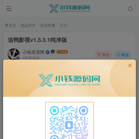
首页
精品软件
影音图像
正文
追鸭影视v1.5.3.1纯净版
小钱资源网
关注
私信
4年前发布
0
1246
7