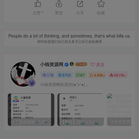
点赞
7
赞赏
分享
收藏
People do a lot of thinking, and sometimes, that's what kills us.
有时候是我们自己想太多才让自己如此难受
小钱资源网
关注
179
6705
67
4.6W+
561W+
小钱资源网欢迎你(●°u°●)​ 」
小蓝视频破解+去梆梆加固教程
【教程】绿巨人3.2破解详细教学