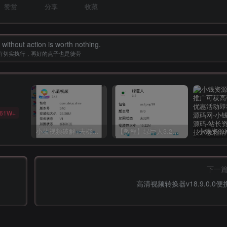
赞赏
分享
收藏
without action is worth nothing.
有切实执行，再好的点子也是徒劳
61W+
小蓝视频破解+去梆梆加固教程
【教程】绿巨人3.2破解详细教学
下一
高清视频转换器v18.9.0.0便