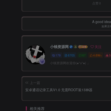
点赞
0
A good idea 
如果没
小钱资源网
关注
179
6705
67
4.6W+
5
小钱资源网欢迎你(●°u°●)​ 」
上一篇
安卓通话记录工具V1.0 无需ROOT装13神器
相关推荐