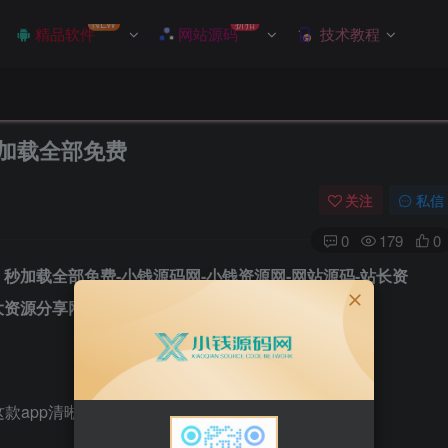
NEW
折扣
精品软件
网站源码
技术教程
 秒加载全部免费
关注
私信
0
179
0
款app清晰度和播放速度都不错。