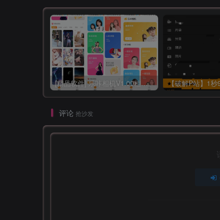
[精品软件] 乐咔相机V1.00相机功能强大
评论
抢沙发