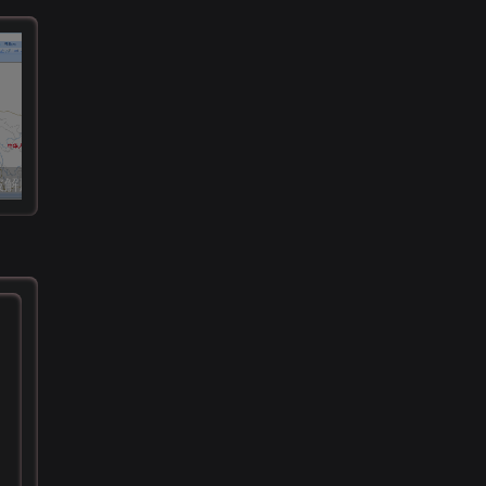
奥维地图真正破解版 V9.0.6 永久VIP版下载
陌城免费社工库