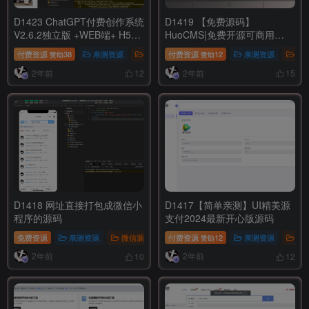
D1423 ChatGPT付费创作系统
D1419 【免费源码】
V2.6.2独立版 +WEB端+ H5端
HuoCMS|免费开源可商用
+ 小程序端
CMS建站系统HuoCMS 2.0下
付费资源
38
亲测资源
微信源码
付费资源
模板插件
12
亲测资源
微
赞助
赞助
载(thinkphp内核)
2年前
2年前
12
15
D1418 网址直接打包成微信小
D1417【简单亲测】UI精美源
程序的源码
支付2024最新开心版源码
免费资源
亲测资源
微信源码
付费资源
模板插件
12
亲测资源
微
赞助
2年前
2年前
10
12