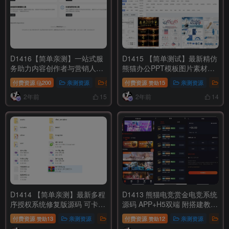
D1416【简单亲测】一站式服
D1415 【简单测试】最新精仿
务助力内容创作者与营销人员
熊猫办公PPT模板图片素材整
高效运营系统 阿呆抖音智能运
站源码修复版
付费资源
200
亲测资源
微信源码
付费资源
模板插件
15
亲测资源
微
赞助
营系统
2年前
2年前
15
14
D1414 【简单亲测】最新多程
D1413 熊猫电竞赏金电竞系统
序授权系统修复版源码 可卡密
源码 APP+H5双端 附搭建教程
兑换/在线购买
支持运营级搭建
付费资源
13
亲测资源
微信源码
付费资源
模板插件
12
亲测资源
微
赞助
赞助