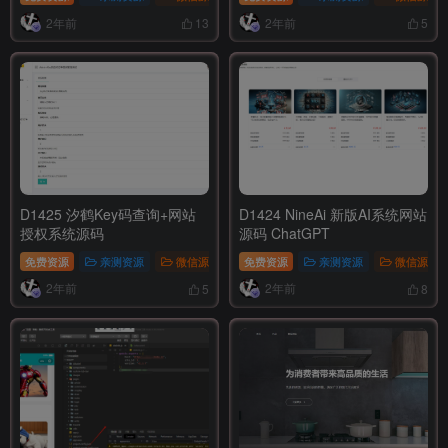
化修复版
2年前
2年前
13
5
D1425 汐鹤Key码查询+网站
D1424 NineAi 新版AI系统网站
授权系统源码
源码 ChatGPT
免费资源
亲测资源
微信源码
免费资源
模板插件
亲测资源
微信源码
2年前
2年前
5
8