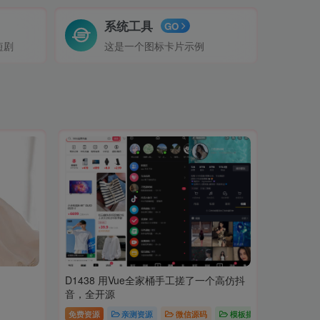
系统工具
GO
短剧
这是一个图标卡片示例
D1438 用Vue全家桶手工搓了一个高仿抖
音，全开源
免费资源
亲测资源
微信源码
模板插件