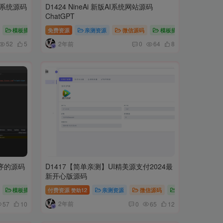
权系统源码
D1424 NineAi 新版AI系统网站源码
ChatGPT
模板插件
免费资源
亲测资源
微信源码
模板插件
2年前
52
5
0
64
8
程序的源码
D1417【简单亲测】UI精美源支付2024最
新开心版源码
模板插件
付费资源
12
亲测资源
微信源码
模板插件
赞助
2年前
57
10
0
65
12