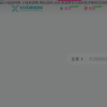
Home
NEW
首页
社区
文章
开启精彩