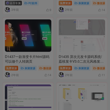
会员专属
PC软件
免费资源
亲测资源
微信源码
3年前
2年前
9
14
D1437一款渐变卡片html源码
D1435 异次元发卡源码系统/
可以做个人转跳页
荔枝发卡V3.0二次元风格发卡
网全开源源码
免费资源
亲测资源
微信源码
免费资源
模板插件
亲测资源
微信源码
2年前
2年前
14
11