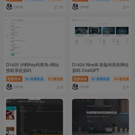
化修复版
2年前
2年前
13
5
D1425 汐鹤Key码查询+网站
D1424 NineAi 新版AI系统网站
授权系统源码
源码 ChatGPT
免费资源
亲测资源
微信源码
免费资源
模板插件
亲测资源
微信源码
2年前
2年前
5
8