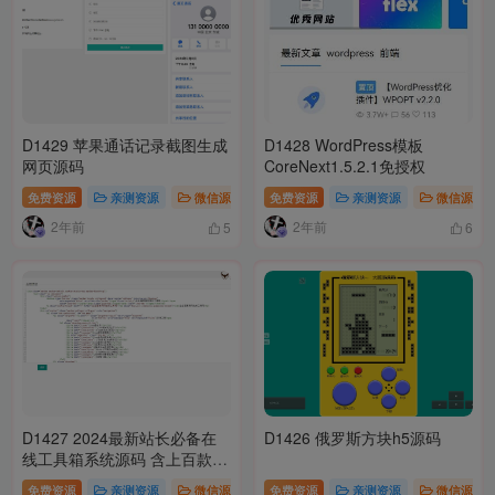
D1429 苹果通话记录截图生成
D1428 WordPress模板
网页源码
CoreNext1.5.2.1免授权
免费资源
亲测资源
微信源码
免费资源
模板插件
亲测资源
微信源码
2年前
2年前
5
6
D1427 2024最新站长必备在
D1426 俄罗斯方块h5源码
线工具箱系统源码 含上百款工
具 带后台版本 自适应模板 优
免费资源
亲测资源
微信源码
免费资源
模板插件
亲测资源
微信源码