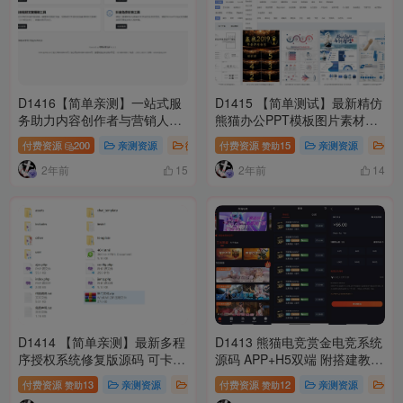
D1416【简单亲测】一站式服
D1415 【简单测试】最新精仿
务助力内容创作者与营销人员
熊猫办公PPT模板图片素材整
高效运营系统 阿呆抖音智能运
站源码修复版
付费资源
200
亲测资源
微信源码
付费资源
模板插件
15
亲测资源
微
赞助
营系统
2年前
2年前
15
14
D1414 【简单亲测】最新多程
D1413 熊猫电竞赏金电竞系统
序授权系统修复版源码 可卡密
源码 APP+H5双端 附搭建教程
兑换/在线购买
支持运营级搭建
付费资源
13
亲测资源
微信源码
付费资源
模板插件
12
亲测资源
微
赞助
赞助