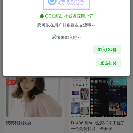
置顶
置顶
QQ扫码进小钱资源用户群
您可以在用户群跟群友交流哦～
(独家资源)2024新版运营级橙
(独家资源）2024全新小钱影
加入QQ群
子直播APP系统源码 直播电商
视系统源码 PC+H5+APP自适
带货APP系统 直播APP系统搭
应 明暗双皮肤 苹果CMS系统
付费阅读
10000
亲测资源
付费阅读
800
影视源码
赞助
赞助
建定制开发
点击抽奖
2年前
2年前
11
10
置顶
我我我我我的
D1438 用Vue全家桶手工搓了
一个高仿抖音，全开源