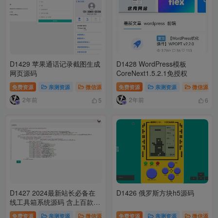
D1429 苹果通话记录截图生成
D1428 WordPress模板
网页源码
CoreNext1.5.2.1免授权
免费资源
亲测资源
微信源码
免费资源
模板插件
亲测资源
微信源码
2年前
2年前
5
6
D1427 2024最新站长必备在
D1426 俄罗斯方块h5源码
线工具箱系统源码 含上百款工
具 带后台版本 自适应模板 优
免费资源
亲测资源
微信源码
免费资源
模板插件
亲测资源
微信源码