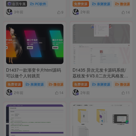
会员专属
PC软件
免费资源
亲测资源
微信源码
3年前
2年前
9
14
D1437一款渐变卡片html源码
D1435 异次元发卡源码系统/
可以做个人转跳页
荔枝发卡V3.0二次元风格发卡
网全开源源码
免费资源
亲测资源
微信源码
免费资源
模板插件
亲测资源
微信源码
2年前
2年前
14
11