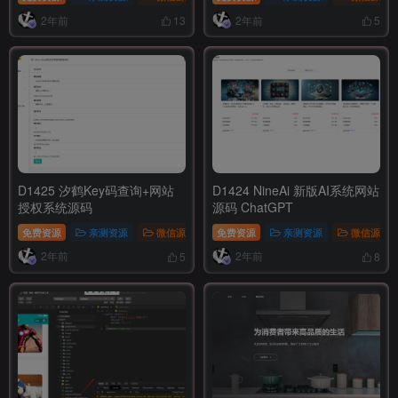
化修复版
2年前
2年前
13
5
D1425 汐鹤Key码查询+网站
D1424 NineAi 新版AI系统网站
授权系统源码
源码 ChatGPT
免费资源
亲测资源
微信源码
免费资源
模板插件
亲测资源
微信源码
2年前
2年前
5
8