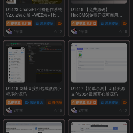
D1423 ChatGPT付费创作系统
D1419 【免费源码】
V2.6.2独立版 +WEB端+ H5端
HuoCMS|免费开源可商用
+ 小程序端
CMS建站系统HuoCMS 2.0下
付费资源
38
亲测资源
微信源码
付费资源
模板插件
12
亲测资源
微
赞助
赞助
载(thinkphp内核)
2年前
2年前
12
15
D1418 网址直接打包成微信小
D1417【简单亲测】UI精美源
程序的源码
支付2024最新开心版源码
免费资源
亲测资源
微信源码
付费资源
模板插件
12
亲测资源
微
赞助
2年前
2年前
10
12