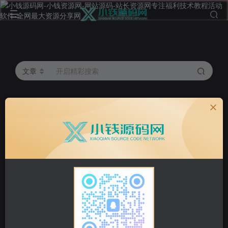
文章
开启精彩搜索
在线工具
电视直播
各种工具在线使用
在线观看所有电视直播
随机视频
系统工具
NEW
GO
在线免费观看各种热门短剧
这是一个图标卡片示例
最新发布
精品软件
网站源码
技术教程
活动资讯
生
排序
更新
浏览
点赞
评论