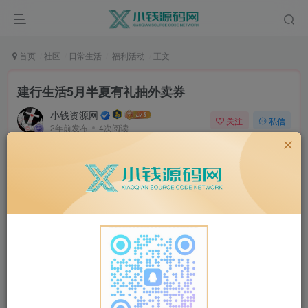
首页
社区
日常生活
福利活动
正文
建行生活5月半夏有礼抽外卖券
小钱资源网
关注
私信
2年前发布
4次阅读
建行生活5月半夏有礼抽外卖券
跳转到建行生活APP，每天1次机会抽抽外卖券、打车券
等奖励
活动地址：
1、