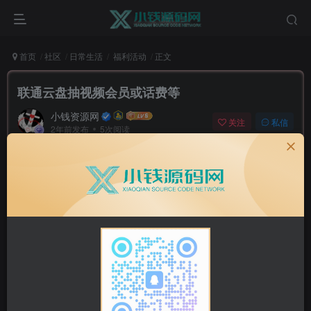
首页
社区
日常生活
福利活动
正文
联通云盘抽视频会员或话费等
小钱资源网
关注
私信
2年前发布
5次阅读
联通云盘抽视频会员或话费等
三网用户均可参与，非必中！
打开活动地址，登录后有4次机会，直接砸蛋抽话费或视
频会员等奖励
活动地址：