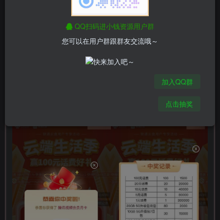
https://panservice.mail.wo.cn/h5/activitymobile/hit-eggs?
QQ扫码进小钱资源用户群
activityId=gAV4huOZ9VWPxSBWKUxZsQ==&type=06
您可以在用户群跟群友交流哦～
加入QQ群
点击抽奖