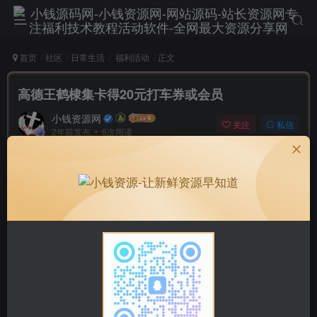
首页
社区
日常生活
福利活动
正文
高德王鹤棣集卡得20元打车券或会员
小钱资源网
关注
私信
2年前发布
6次阅读
高德集卡得20元打车券或会员
高德地图APP搜索“王鹤棣集卡”
集齐6张卡合成，前1万名得20元打车券，前3万名得腾讯
视频会员月卡（或累计26张卡片直接兑换）