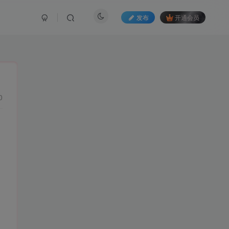
发布
开通会员
0