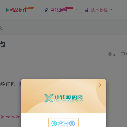
NEW
折扣
精品软件
网站源码
技术教程
文
红包
2
物红包，有效期3天
pf.jd.com/?aid=JD_0005