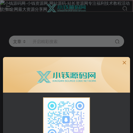
文章
开启精彩搜索
在线工具
电视直播
各种工具在线使用
在线观看所有电视直播
随机视频
系统工具
NEW
GO
在线免费观看各种热门短剧
这是一个图标卡片示例
最新发布
精品软件
网站源码
技术教程
活动资讯
生
排序
更新
浏览
点赞
评论