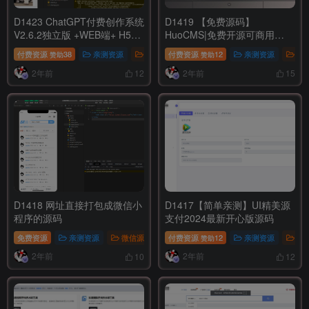
D1423 ChatGPT付费创作系统
D1419 【免费源码】
V2.6.2独立版 +WEB端+ H5端
HuoCMS|免费开源可商用
+ 小程序端
CMS建站系统HuoCMS 2.0下
付费资源
38
亲测资源
微信源码
付费资源
模板插件
12
亲测资源
微
赞助
赞助
载(thinkphp内核)
2年前
2年前
12
15
D1418 网址直接打包成微信小
D1417【简单亲测】UI精美源
程序的源码
支付2024最新开心版源码
免费资源
亲测资源
微信源码
付费资源
模板插件
12
亲测资源
微
赞助
2年前
2年前
10
12