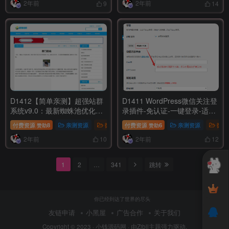
2年前
2年前
9
14
D1412【简单亲测】超强站群
D1411 WordPress微信关注登
系统v9.0：最新蜘蛛池优化技
录插件-免认证-一键登录-适用
术，一键安装，内容无缓存刷
于个人用户
付费资源
8
亲测资源
微信源码
付费资源
模板插件
6
亲测资源
微信
赞助
赞助
新，高效安全
2年前
2年前
10
12
1
2
…
341
跳转
你已经到达了世界的尽头
友链申请
小黑屋
广告合作
关于我们
Copyright © 2023 ·
小钱源码网
· 由
Zibll主题
强力驱动.