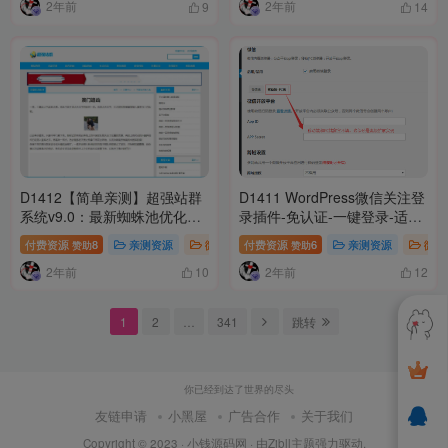
2年前
2年前
9
14
D1412【简单亲测】超强站群
D1411 WordPress微信关注登
系统v9.0：最新蜘蛛池优化技
录插件-免认证-一键登录-适用
术，一键安装，内容无缓存刷
于个人用户
付费资源
8
亲测资源
微信源码
付费资源
模板插件
6
亲测资源
微信
赞助
赞助
新，高效安全
2年前
2年前
10
12
1
2
…
341
跳转
你已经到达了世界的尽头
友链申请
小黑屋
广告合作
关于我们
Copyright © 2023 ·
小钱源码网
· 由
Zibll主题
强力驱动.