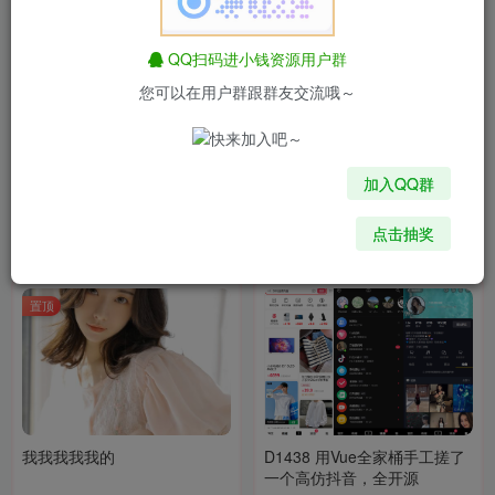
置顶
置顶
QQ扫码进小钱资源用户群
您可以在用户群跟群友交流哦～
(独家资源)2024新版运营级橙
(独家资源）2024全新小钱影
加入QQ群
子直播APP系统源码 直播电商
视系统源码 PC+H5+APP自适
带货APP系统 直播APP系统搭
应 明暗双皮肤 苹果CMS系统
付费阅读
10000
亲测资源
付费阅读
800
影视源码
赞助
赞助
建定制开发
点击抽奖
2年前
2年前
11
10
置顶
我我我我我的
D1438 用Vue全家桶手工搓了
一个高仿抖音，全开源