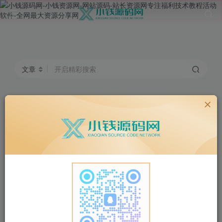
文章
开启精彩搜索
在线工具
电视直播
各种工具在线使用
在线观看所有电视直播
随机视频
系统工具
NEW
GO
在线免费观看各种热门短剧
这是一个图标卡片示例
最新发布
精品软件
网站源码
技术教程
活动资讯
生
排序
更新
浏览
点赞
评论