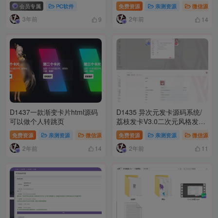
会员专属
PC软件
免费资源
亲测资源
微信源码
3年前
2年前
9
14
D1437一款渐变卡片html源码
D1435 异次元发卡源码系统/
可以做个人转跳页
荔枝发卡V3.0二次元风格发卡
网全开源源码
免费资源
亲测资源
微信源码
免费资源
模板插件
亲测资源
微信源码
2年前
2年前
14
11